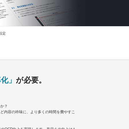
ル設定
率化」
が必要。
うか？
など内容の吟味に、より多くの時間を費やすこ