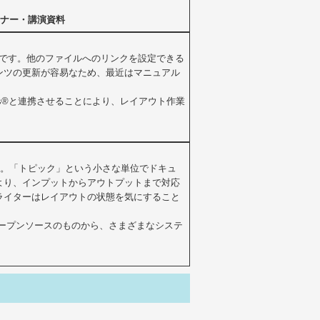
ミナー・講演資料
アップ言語です。他のファイルへのリンクを設定できる
ンツの更新が容易なため、最近はマニュアル
os®と連携させることにより、レイアウト作業
国際標準規格です。「トピック」という小さな単位でドキュ
より、インプットからアウトプットまで対応
ライターはレイアウトの状態を気にすること
須です。オープンソースのものから、さまざまなシステ