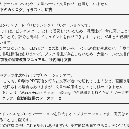
リケーションのため、大量ページの文書作成には適していません。
以下のカタログ、イラスト、広告
は、文書作成を行うワードプロセッシングアプリケーションです。
メリットは、ビジネスツールとして普及しているため、汎用性が非常に高いこ
ことで、誰でも簡単にドキュメントを作成できます。また、XMLとの親和性も高
います。
ョンではないため、CMYKデータの取り扱いや、トンボの自動生成など、印刷
、脚注機能はありますが、ブック機能が存在しないため、大量ページの文書
ージ前後の産業装置マニュアル、社内向け文書
は、表計算やグラフ作成を行うアプリケーションです。
トしても、印刷やPDF変換を行うと文字が途中で切れてしまうなど、画面表
に使用される場合もありますが、文書作成用途としてはお勧めできません。
するにより、WordやFrameMaker、InDesignで自動組版を行うためのソ
、グラフ、自動組版用のソースデータ
rPointは、ハイレベルなプレゼンテーションを作成するアプリケーションです。
ることも可能です。
どの作成に使用される場合もありますが、基本的に画面で見るコンテンツを