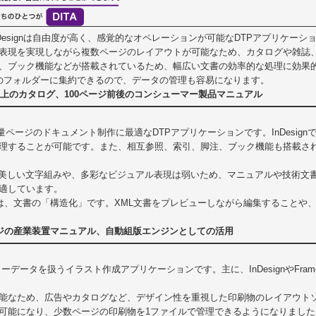
 InDesignは自由度が高く、感覚的なオペレーションが可能なDTPアプリケ
表現を実現しながら複数ページのレイアウトが可能なため、カタログや雑誌
、ブック機能などが搭載されているため、幅広い文書の効率的な処理に効果
のフォルダーに集約できるので、データの管理も容易になります。
以上のカタログ、100ページ前後のコンシューマー製品マニュアル
erは、大量ページのドキュメント制作に最適なDTPアプリケーションです。InDes
理することが可能です。また、相互参照、索引、脚注、ブック機能も搭載さ
のような美しい文字組みや、多彩なビジュアル表現は弱いため、マニュアルや技術
適しています。
の特長は、文書の「構造化」です。XML文書をプレビューしながら編集すること
ジの産業装置マニュアル、自動組版エンジンとしての活用
orは、ベクターデータを扱うイラスト作成アプリケーションです。主に、InDesignやF
能なため、広告やカタログなど、デザイン性を重視した印刷物のレイアウトソ
可能になり、少数ページの印刷物を1ファイルで管理できるようになりまし