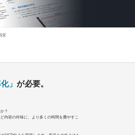
ル設定
率化」
が必要。
うか？
など内容の吟味に、より多くの時間を費やすこ