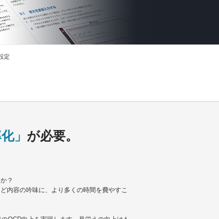
ル設定
率化」
が必要。
うか？
など内容の吟味に、より多くの時間を費やすこ